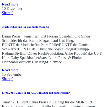
Read more
10
Dezember
Share
0
Trachtenshooting für das Bunte Magazin
Laura Preiss , gemeinsam mit Florian Odendahl und Silvia
Schneider für das Bunte Magazin auf Gut Ising.
BUNTE.de Modechefin: Petra PfallerBUNTE.de: Daniela
SchwarzerBUNTE.de: Christiane SoykeFotograf: Philipp
RathmerStyling: Oliver RauhProduktion: Anke KoppeMake-Up &
Hair: Gaby SpeckbacherStars: Laura Preiss & Florian
OdendahlLocation: Gut Ising/Chiemsee
Read more
15
September
Share
0
13.06.2018, 20:15 in der ARD „Trauung mit Hindernissen“
Januar 2018 steht Laura Preiss in Leipzig für die MDR/ORF
Koproduktion „Trauung mit Hindernissen“ mit unter anderem